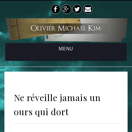
S
f
G
t
E
k
a
o
w
-
i
p
c
o
i
M
t
e
g
t
a
o
b
l
t
i
c
MENU
o
e
e
l
o
o
P
r
n
t
k
l
e
u
n
s
t
Ne réveille jamais un
ours qui dort