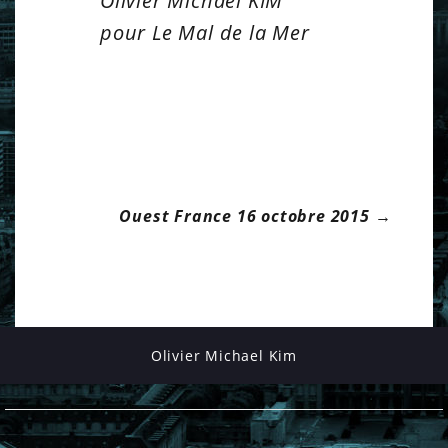
Olivier Michael KIM
pour Le Mal de la Mer
Ouest France 16 octobre 2015
→
P
o
s
Olivier Michael Kim
t