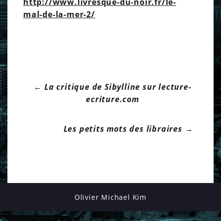
http://www.livresque-du-noir.fr/le-
mal-de-la-mer-2/
←
La critique de Sibylline sur lecture-
P
ecriture.com
o
Les petits mots des libraires
→
s
t
Olivier Michael Kim
n